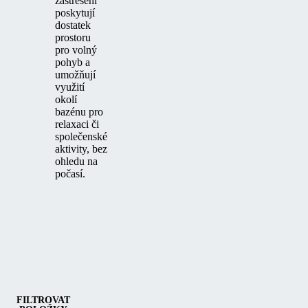
zastřešení
poskytují
dostatek
prostoru
pro volný
pohyb a
umožňují
využití
okolí
bazénu pro
relaxaci či
společenské
aktivity, bez
ohledu na
počasí.
Kategorie
Střední a vysoké zastřešení bazénu
FILTROVAT