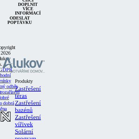
CHCI
DOPLNIT
VÍCE
INFORMACÍ
ODESLAT
POPTÁVKU
opyright
 2026
lukov
s.
GDPR
hodní
mínky
Produkty
tný odběr
Zastřešení
trozařízení
teras
dobré
Zastřešení
o dobrá
ěna
bazénů
Zastřešení
vířivek
Solární
program