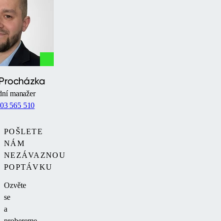
 Procházka
ní manažer
03 565 510
POŠLETE
NÁM
NEZÁVAZNOU
POPTÁVKU
Ozvěte
se
a
probereme