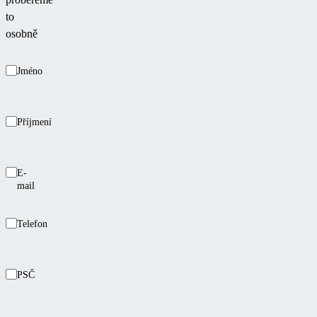
to
osobně
Jméno
Příjmení
E-
mail
Telefon
PSČ