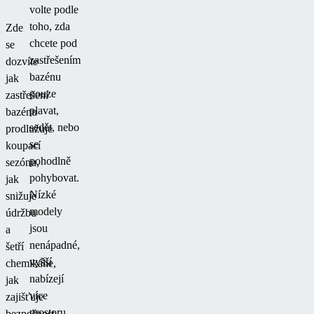
volte podle
slunečního
toho, zda
Zde
záření.
chcete pod
se
zastřešením
dozvíte
bazénu
jak
pouze
zastřešení
plavat,
bazénu
sedět, nebo
prodlužuje
se
koupací
pohodlně
sezónu,
pohybovat.
jak
Nízké
snižuje
modely
údržbu
jsou
a
nenápadné,
šetří
vyšší
chemikálie,
nabízejí
jak
více
zajišťuje
prostoru.
bezpečnost.