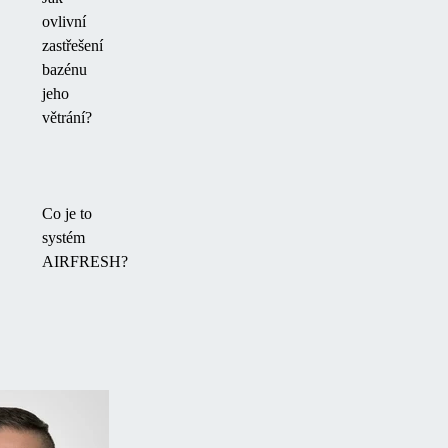
ovlivní
zastřešení
bazénu
jeho
větrání?
Co je to
systém
AIRFRESH?