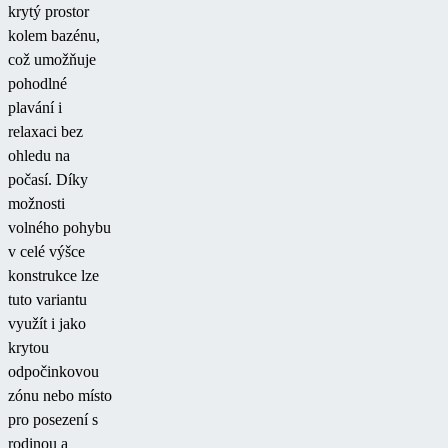
krytý prostor
kolem bazénu,
což umožňuje
pohodlné
plavání i
relaxaci bez
ohledu na
počasí. Díky
možnosti
volného pohybu
v celé výšce
konstrukce lze
tuto variantu
využít i jako
krytou
odpočinkovou
zónu nebo místo
pro posezení s
rodinou a