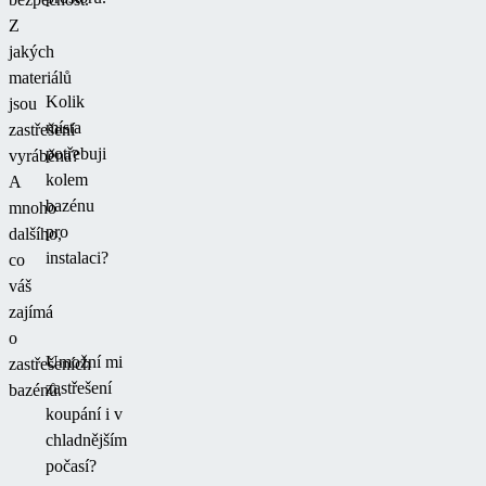
Z
jakých
materiálů
Kolik
jsou
místa
zastřešení
potřebuji
vyráběna?
kolem
A
bazénu
mnoho
pro
dalšího,
instalaci?
co
váš
zajímá
o
Umožní mi
zastřešeních
zastřešení
bazénů.
koupání i v
chladnějším
počasí?