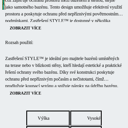
což zajišťuje ochranu prostoru mezi bazénem a stěnou, stejně
jako samotného bazénu.
Tento design umožňuje efektivní využití
prostoru a poskytuje ochranu před nepříznivými povětrnostními
podmínkami.
Zastřešení STYLE™ je dostupné v několika
barevných provedeních konstrukce, včetně stříbrné, bílé,
ZOBRAZIT VÍCE
antracitové a bronzové, s možností individuálního přizpůsobení
dle přání zákazníka.
Polykarbonátové výplně lze zvolit v čiré
Rozsah použití:
nebo kouřové variantě, což umožňuje sladit vzhled zastřešení s
designem okolního prostoru.
​
Zastřešení STYLE™ je ideální pro majitele bazénů umístěných
na terase nebo v blízkosti stěny, kteří hledají estetické a praktické
řešení ochrany svého bazénu.
Díky své konstrukci poskytuje
ochranu před nepříznivým počasím a nečistotami, čímž
prodlužuje koupací sezónu a snižuje nároky na údržbu bazénu.
Navíc může být využito i jako zastřešení terasy či venkovních
ZOBRAZIT VÍCE
zahrádek hotelů, restaurací a kaváren, čímž rozšiřuje využitelnost
venkovních prostor.
Výška
Vysoké