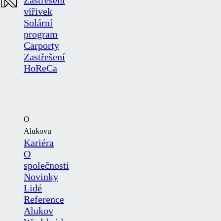
Zastřešení
vířivek
Solární
program
Carporty
Zastřešení
HoReCa
O
Alukovu
Kariéra
O
společnosti
Novinky
Lidé
Reference
Alukov