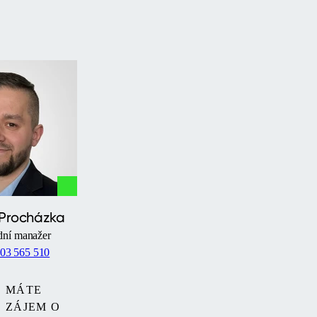
 Procházka
ní manažer
03 565 510
MÁTE
ZÁJEM O