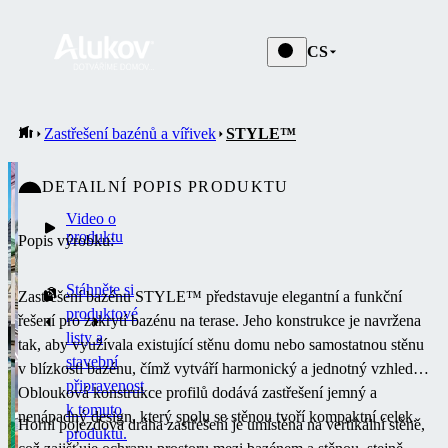
CS
Zastřešení bazénů a vířivek
STYLE™
DETAILNÍ POPIS PRODUKTU
Video o
produktu
Popis výrobku:
Stáhněte si
Zastřešení bazénu STYLE™ představuje elegantní a funkční
produktové
řešení pro zakrytí bazénu na terase.
Jeho konstrukce je navržena
listy a
tak, aby využívala existující stěnu domu nebo samostatnou stěnu
stavební
v blízkosti bazénu, čímž vytváří harmonický a jednotný vzhled.
připravenost
Oblouková konstrukce profilů dodává zastřešení jemný a
k tomuto
nenápadný design, který spolu se stěnou tvoří kompaktní celek.
Horní pojezdová dráha zastřešení je umístěna na vertikální stěně,
produktu.