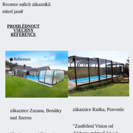
obloukové
Recenze našich zákazníků
konstrukci
mluví jasně
profilů
působí
PROHLÉDNOUT
ladným a
VŠECHNY
REFERENCE
nerušivým
dojmem,
čímž spolu
se stěnou
Reference
Reference
vytváří
kompaktní
celek.
zákaznice Radka, Pravonín
zákaznice Zuzana, Benátky
nad Jizerou
"Zastřešení Vision od