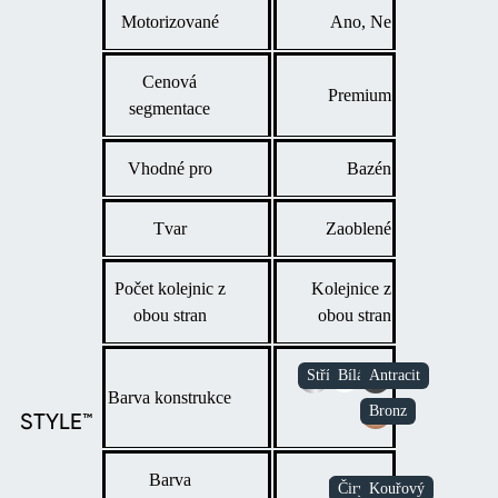
Motorizované
Ano, Ne
Cenová
Premium
segmentace
Vhodné pro
Bazén
Tvar
Zaoblené
Počet kolejnic z
Kolejnice z
obou stran
obou stran
Barva konstrukce
STYLE™
Barva