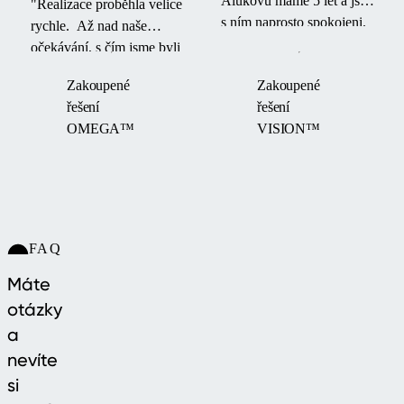
Alukovu máme 5 let a jsme
"Realizace proběhla velice
s ním naprosto spokojeni.
rychle. Až nad naše
Je úžasné, že bazén a
očekávání, s čím jsme byli
prostor okolo bazénu
velice spokojení, protože ta
Zakoupené
Zakoupené
můžeme využívat
realizace byla těsně před
řešení
řešení
celoročně."
létem. "
OMEGA™
VISION™
FAQ
Máte
otázky
a
nevíte
si