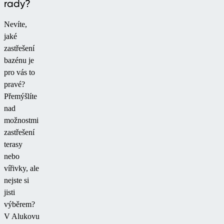
rady?
Nevíte,
jaké
zastřešení
bazénu je
pro vás to
pravé?
Přemýšlíte
nad
možnostmi
zastřešení
terasy
nebo
vířivky, ale
nejste si
jisti
výběrem?
V Alukovu