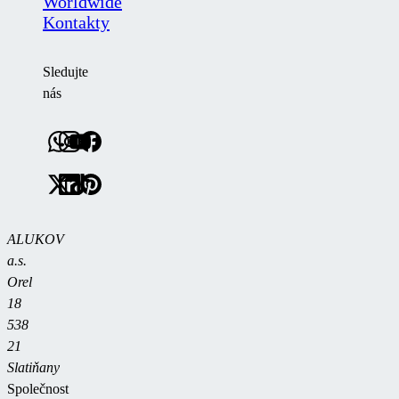
Worldwide
Kontakty
Sledujte
nás
ALUKOV
a.s.
Orel
18
538
21
Slatiňany
Společnost