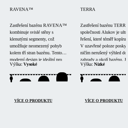
RAVENA™
TERRA
Zastřešení bazénu RAVENA™
Zastřešení bazénu TER
kombinuje svislé stěny s
společnosti Alukov je ultr
klenutými segmenty, což
řešení, které téměř kopíruj
umožňuje neomezený pohyb
V uzavřené poloze poskyt
kolem tří stran bazénu.
Tento
ničím nerušený výhled do
moderní design je ideální pro
zahrady a okolí bazénu.
J
Výška:
Vysoké
Výška:
Nízké
bazény umístěné vedle budov
jednokolejnicový systém z
nebo stěn.
bezbariérový přístup ze tří 
snadnou údržbu a lehkou
manipulaci.
VÍCE O PRODUKTU
VÍCE O PRODUKTU