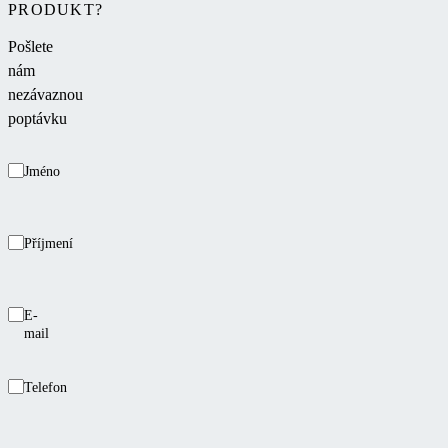
PRODUKT?
Pošlete
nám
nezávaznou
poptávku
Jméno
Příjmení
E-
mail
Telefon