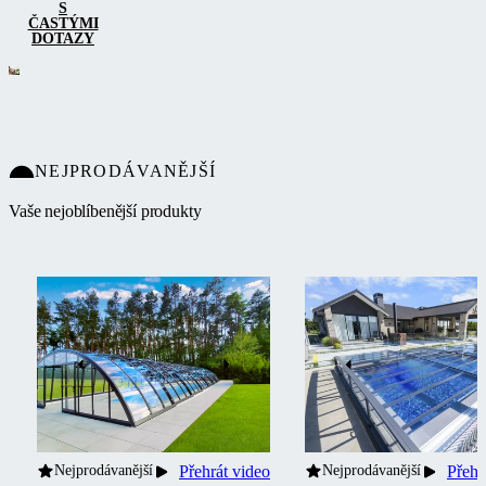
S
ČASTÝMI
DOTAZY
NEJPRODÁVANĚJŠÍ
Vaše nejoblíbenější produkty
Nejprodávanější
Přehrát video
Nejprodávanější
Přehr