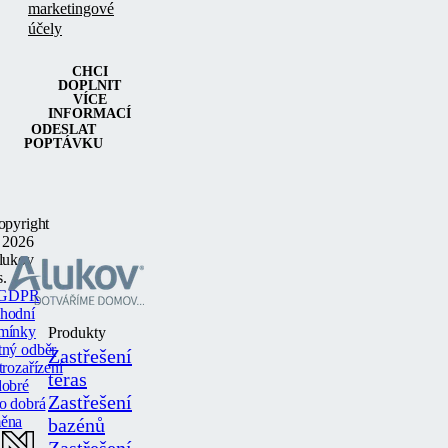
marketingové
účely
CHCI
DOPLNIT
VÍCE
INFORMACÍ
ODESLAT
POPTÁVKU
opyright
 2026
lukov
s.
GDPR
hodní
mínky
Produkty
tný odběr
Zastřešení
trozařízení
teras
dobré
Zastřešení
o dobrá
ěna
bazénů