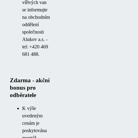
vířivých van
se informujte
na obchodním
oddělení
společnosti
Alukov a.s. -
tel: +420 469
681 488.
Zdarma - akční
bonus pro
odběratele
K výše
uvedeným
cenám je
poskytována
montáž