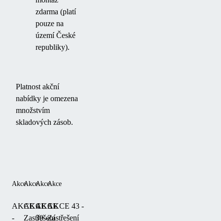
zdarma (platí
pouze na
území České
republiky).
Platnost akční
nabídky je omezena
množstvím
skladových zásob.
Produkty
Akce
Akce
Akce
Akce
AKCE 4
AKCE 5 -
AKCE
AKCE 43 -
-
Zastřešení
39 -
Zastřešení