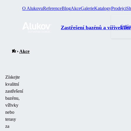
O Alukovu
Reference
Blog
Akce
Galerie
Katalogy
Prodejci
S
Solár
Zastřešení bazénů a vířivek
Ter
Akce
Získejte
kvalitní
zastřešení
bazénu,
vířivky
nebo
terasy
za