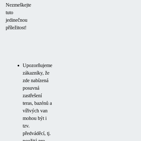
Nezmeškejte
tuto
jedinečnou
příležitost!
Upozorňujeme
zákazníky, že
zde nabízená
posuvná
zastřešení
teras, bazénů a
vířivých van
mohou být i
tzv.
předváděcí, tj.
použitá pro