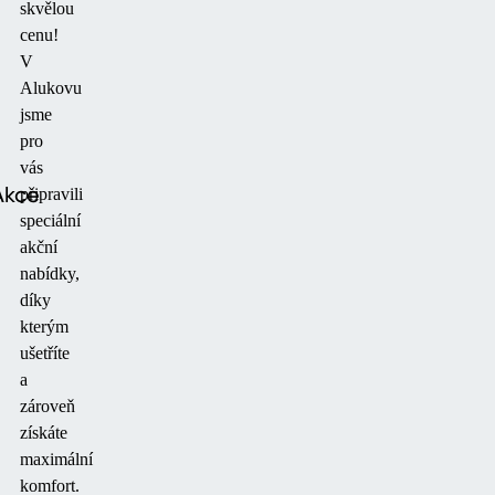
skvělou
cenu!
V
Alukovu
jsme
pro
vás
Akce
připravili
speciální
akční
nabídky,
díky
kterým
ušetříte
a
zároveň
získáte
maximální
komfort.