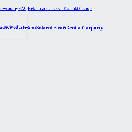
howroomy
FAQ
Reklamace a servis
Kontakt
E-shop
ní partneři
asové zastřešení
Solární zastřešení a Carporty