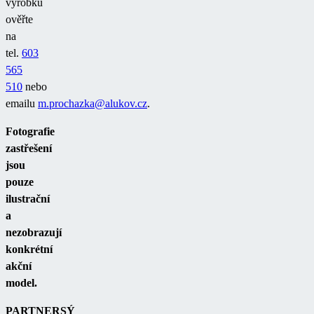
výrobku
ověřte
na
tel.
603
565
510
nebo
emailu
m.prochazka@alukov.cz
.
Fotografie
zastřešení
jsou
pouze
ilustrační
a
nezobrazují
konkrétní
akční
model.
PARTNERSÝ