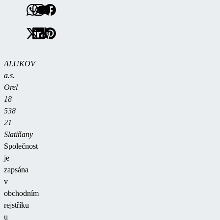
ALUKOV
a.s.
Orel
18
538
21
Slatiňany
Společnost
je
zapsána
v
obchodním
rejstříku
u