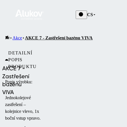
CS
Akce
AKCE 7 - Zastřešení bazénu VIVA
DETAILNÍ
POPIS
PRODUKTU
AKCE 7 -
Zastřešení
Popis výrobku:
bazénu
VIVA
Jednokolejové
zastřešení –
kolejnice vlevo, 1x
boční vstup vpravo.