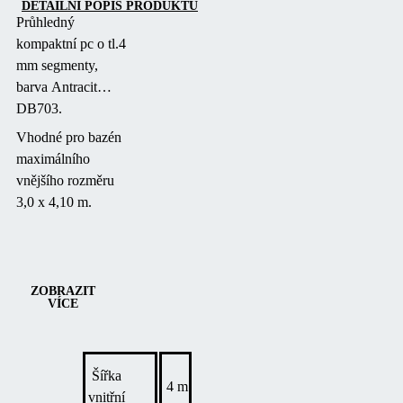
DETAILNÍ POPIS PRODUKTU
Průhledný
kompaktní pc o tl.4
mm segmenty,
barva Antracit
DB703.
Vhodné pro bazén
maximálního
vnějšího rozměru
3,0 x 4,10 m.
ZOBRAZIT
VÍCE
Šířka
4 m
vnitřní