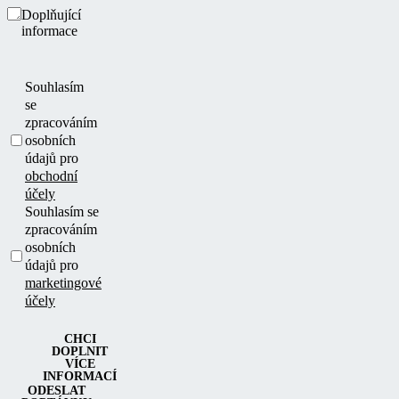
Doplňující
informace
Souhlasím
se
zpracováním
osobních
údajů pro
obchodní
účely
Souhlasím se
zpracováním
osobních
údajů pro
marketingové
účely
CHCI
DOPLNIT
VÍCE
INFORMACÍ
ODESLAT