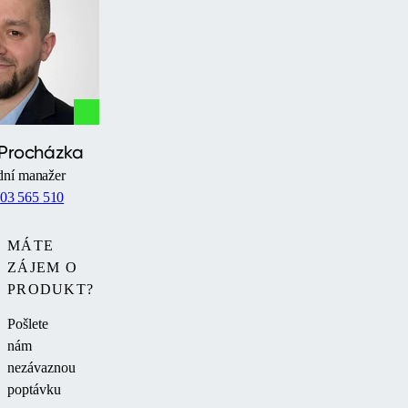
 Procházka
ní manažer
03 565 510
MÁTE
ZÁJEM O
PRODUKT?
Pošlete
nám
nezávaznou
poptávku