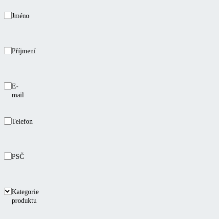
Jméno
Příjmení
E-
mail
Telefon
PSČ
Kategorie
produktu