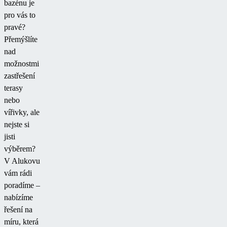
bazénu je
pro vás to
pravé?
Přemýšlíte
nad
možnostmi
zastřešení
terasy
nebo
vířivky, ale
nejste si
jisti
výběrem?
V Alukovu
vám rádi
poradíme –
nabízíme
řešení na
míru, která