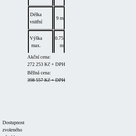
Délka
9 m
vnitřní
Výška
0.75
max.
m
Akční cena:
272 253 Kč + DPH
Běžná cena:
398 557 Kč + DPH
Dostupnost
zvoleného