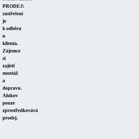
PRODEJ:
zastřešení
je
k odběru
u
klienta.
Zájemce
si
zajistí
montáž
a
dopravu.
Alukov
pouze
zprostředkovává
prodej.