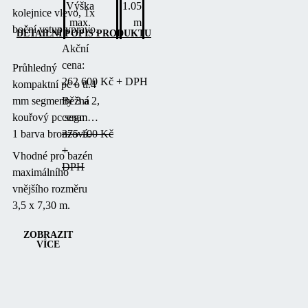
Výška
1.05
kolejnice vlevo, 1x
max.
m
boční vstup vpravo.
DETAILNÍ POPIS PRODUKTU
Akční
cena:
Průhledný
262 600 Kč + DPH
kompaktní pc o tl.4
mm segmenty 3 a 2,
Běžná
kouřový pc segment
cena:
1 barva bronzová.
375 100 Kč
+
Vhodné pro bazén
DPH
maximálního
vnějšího rozměru
3,5 x 7,30 m.
ZOBRAZIT
VÍCE