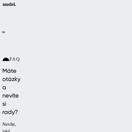
model.
FAQ
Máte
otázky
a
nevíte
si
rady?
Nevíte,
jaké