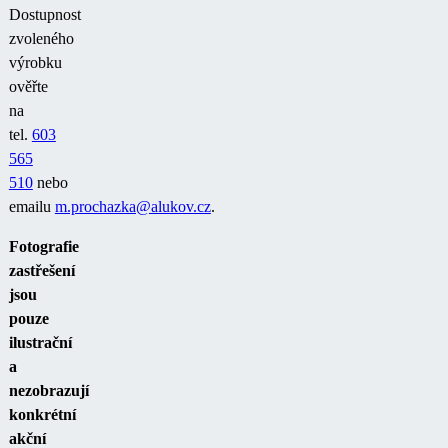
Dostupnost
zvoleného
výrobku
ověřte
na
tel.
603
565
510
nebo
emailu
m.prochazka@alukov.cz
.
Fotografie
zastřešení
jsou
pouze
ilustrační
a
nezobrazují
konkrétní
akční