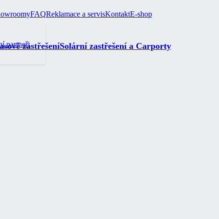
howroomy
FAQ
Reklamace a servis
Kontakt
E-shop
ní partneři
asové zastřešení
Solární zastřešení a Carporty