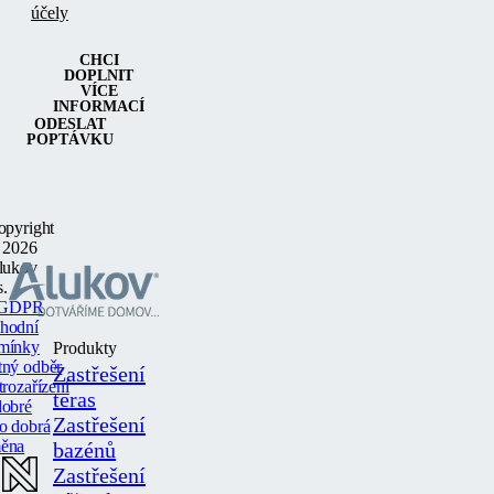
účely
CHCI
DOPLNIT
VÍCE
INFORMACÍ
ODESLAT
POPTÁVKU
opyright
 2026
lukov
s.
GDPR
hodní
mínky
Produkty
tný odběr
Zastřešení
trozařízení
teras
dobré
Zastřešení
o dobrá
ěna
bazénů
Zastřešení