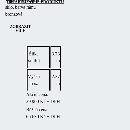
Výplň bezpečnostní
DETAILNÍ POPIS PRODUKTU
sklo, barva rámu
bronzová
ZOBRAZIT
VÍCE
Šířka
3.73
vnitřní
m
Výška
2.37
max.
m
Akční cena:
39 900 Kč + DPH
Běžná cena:
66 630 Kč + DPH