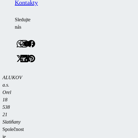
Kontakty
Sledujte
nás
ALUKOV
a.s.
Orel
18
538
21
Slatiňany
Společnost
je