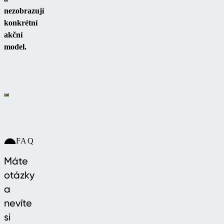
nezobrazují
konkrétní
akční
model.
FAQ
Máte
otázky
a
nevíte
si