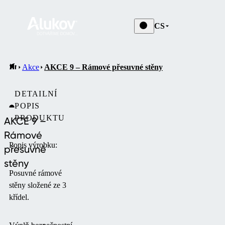
CS
Akce
AKCE 9 – Rámové přesuvné stěny
DETAILNÍ
POPIS
PRODUKTU
AKCE 9 –
Rámové
Popis výrobku:
přesuvné
stěny
Posuvné rámové
stěny složené ze 3
křídel.