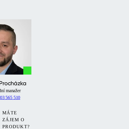
 Procházka
ní manažer
03 565 510
MÁTE
ZÁJEM O
PRODUKT?