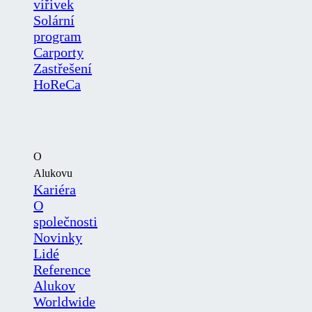
vířivek
Solární
program
Carporty
Zastřešení
HoReCa
O
Alukovu
Kariéra
O
společnosti
Novinky
Lidé
Reference
Alukov
Worldwide