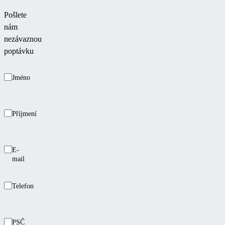
Pošlete
nám
nezávaznou
poptávku
Jméno
Příjmení
E-
mail
Telefon
PSČ