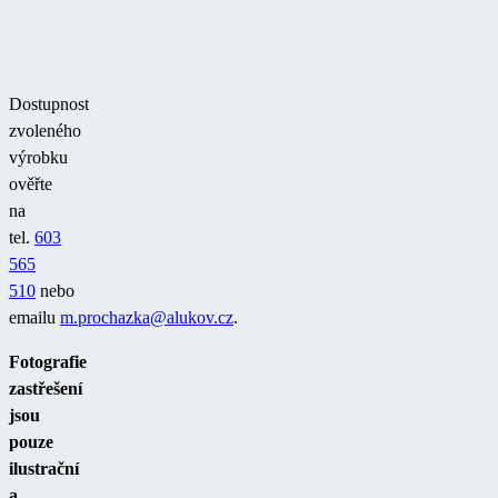
Dostupnost
zvoleného
výrobku
ověřte
na
tel.
603
565
510
nebo
emailu
m.prochazka@alukov.cz
.
Fotografie
zastřešení
jsou
pouze
ilustrační
a