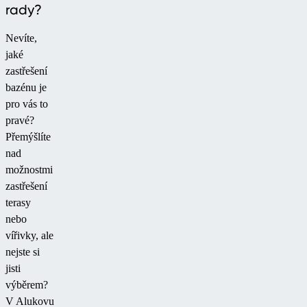
rady?
Nevíte,
jaké
zastřešení
bazénu je
pro vás to
pravé?
Přemýšlíte
nad
možnostmi
zastřešení
terasy
nebo
vířivky, ale
nejste si
jisti
výběrem?
V Alukovu