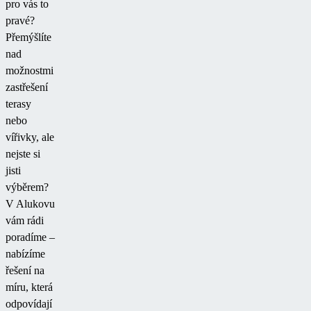
pro vás to
pravé?
Přemýšlíte
nad
možnostmi
zastřešení
terasy
nebo
vířivky, ale
nejste si
jisti
výběrem?
V Alukovu
vám rádi
poradíme –
nabízíme
řešení na
míru, která
odpovídají