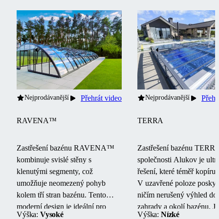
Nejprodávanější
Přehrát video
Nejprodávanější
Přehr
RAVENA™
TERRA
Zastřešení bazénu RAVENA™
Zastřešení bazénu TER
kombinuje svislé stěny s
společnosti Alukov je ultr
klenutými segmenty, což
řešení, které téměř kopíruj
umožňuje neomezený pohyb
V uzavřené poloze poskyt
kolem tří stran bazénu.
Tento
ničím nerušený výhled do
moderní design je ideální pro
zahrady a okolí bazénu.
J
Výška:
Vysoké
Výška:
Nízké
bazény umístěné vedle budov
jednokolejnicový systém z