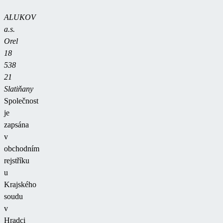
ALUKOV
a.s.
Orel
18
538
21
Slatiňany
Společnost
je
zapsána
v
obchodním
rejstříku
u
Krajského
soudu
v
Hradci