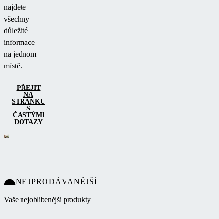
najdete
všechny
důležité
informace
na jednom
místě.
PŘEJIT
NA
STRÁNKU
S
ČASTÝMI
DOTAZY
NEJPRODÁVANĚJŠÍ
Vaše nejoblíbenější produkty