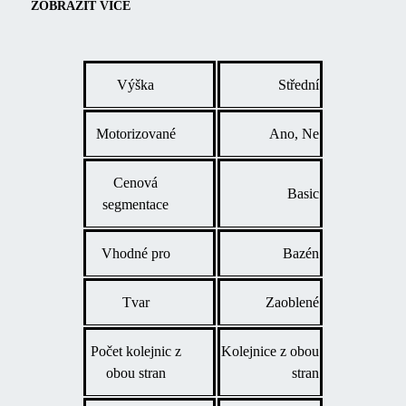
dětmi nebo prostě jen krásný výhled na vodní hladinu. Zastřešení
ZOBRAZIT VÍCE
chrání bazén před nečistotami, pomáhá udržet teplou vodu a
výrazně prodlužuje koupací sezónu.
Výška
Střední
Motorizované
Ano, Ne
Cenová
Basic
segmentace
Vhodné pro
Bazén
Tvar
Zaoblené
Počet kolejnic z
Kolejnice z obou
obou stran
stran