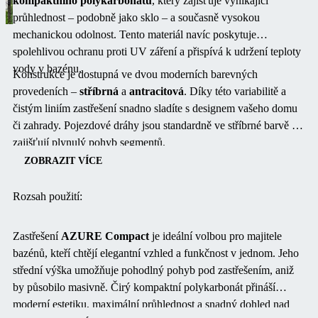
kompaktního polykarbonátu
, který zajišťuje vynikající
průhlednost – podobně jako sklo – a současně vysokou
mechanickou odolnost. Tento materiál navíc poskytuje
spolehlivou ochranu proti UV záření a přispívá k udržení teploty
vody v bazénu.
Konstrukce je dostupná ve dvou moderních barevných
provedeních –
stříbrná
a
antracitová
. Díky této variabilitě a
čistým liniím zastřešení snadno sladíte s designem vašeho domu
či zahrady. Pojezdové dráhy jsou standardně ve stříbrné barvě a
zajišťují plynulý pohyb segmentů.
ZOBRAZIT VÍCE
Rozsah použití:
Zastřešení
AZURE Compact
je ideální volbou pro majitele
bazénů, kteří chtějí elegantní vzhled a funkčnost v jednom. Jeho
střední výška umožňuje pohodlný pohyb pod zastřešením, aniž
by působilo masivně. Čirý kompaktní polykarbonát přináší
moderní estetiku, maximální průhlednost a snadný dohled nad