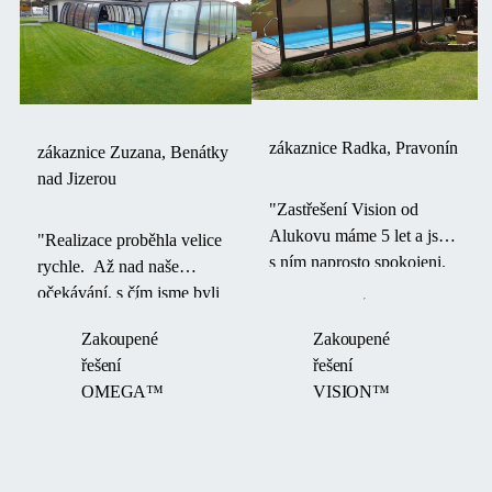
zákaznice Radka, Pravonín
zákaznice Zuzana, Benátky
nad Jizerou
"Zastřešení Vision od
Alukovu máme 5 let a jsme
"Realizace proběhla velice
s ním naprosto spokojeni.
rychle. Až nad naše
Je úžasné, že bazén a
očekávání, s čím jsme byli
prostor okolo bazénu
velice spokojení, protože ta
Zakoupené
Zakoupené
můžeme využívat
realizace byla těsně před
řešení
řešení
celoročně."
létem. "
OMEGA™
VISION™