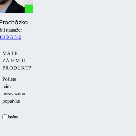
 Procházka
ní manažer
03 565 510
MÁTE
ZÁJEM O
PRODUKT?
Pošlete
nám
nezávaznou
poptávku
Jméno