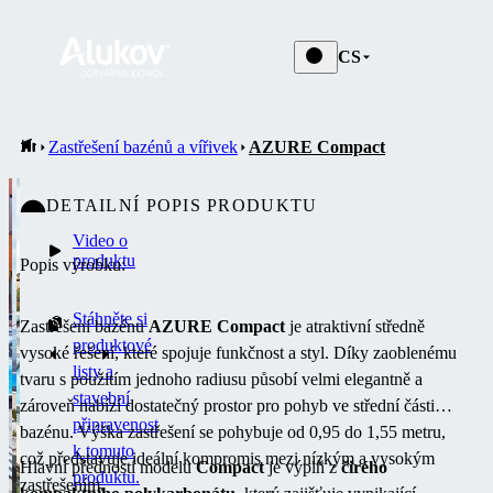
CS
Zastřešení bazénů a vířivek
AZURE Compact
DETAILNÍ POPIS PRODUKTU
Video o
produktu
Popis výrobku:
Stáhněte si
Zastřešení bazénu
AZURE Compact
je atraktivní středně
produktové
vysoké řešení, které spojuje funkčnost a styl. Díky zaoblenému
listy a
tvaru s použitím jednoho radiusu působí velmi elegantně a
stavební
zároveň nabízí dostatečný prostor pro pohyb ve střední části
připravenost
bazénu. Výška zastřešení se pohybuje od 0,95 do 1,55 metru,
k tomuto
což představuje ideální kompromis mezi nízkým a vysokým
Hlavní předností modelu
Compact
je výplň z
čirého
produktu.
zastřešením.