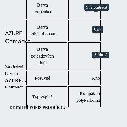
Barva
konstrukce
Barva
AZURE
polykarbonátu
Compact
Barva
pojezdových
drah
Zastřešení
bazénu
Posuvné
Ano
AZURE
Compact
Kompaktní
vyniká
Typ výplně
polykarbonát
moderním
designem a
DETAILNÍ POPIS PRODUKTU
kompaktní
výškou, díky