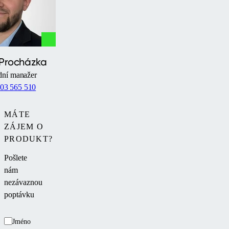
 Procházka
ní manažer
03 565 510
MÁTE
ZÁJEM O
PRODUKT?
Pošlete
nám
nezávaznou
poptávku
Jméno