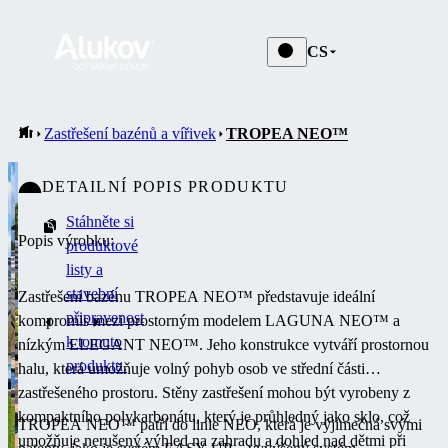
CS
Zastřešení bazénů a vířivek
TROPEA NEO™
DETAILNÍ POPIS PRODUKTU
Stáhněte si
Popis výrobku:
produktové
listy a
stavební
Zastřešení bazénu TROPEA NEO™ představuje ideální
připravenost
kompromis mezi prostorným modelem LAGUNA NEO™ a
k tomuto
nízkým ELEGANT NEO™.
Jeho konstrukce vytváří prostornou
produktu.
halu, která umožňuje volný pohyb osob ve střední části
zastřešeného prostoru.
Stěny zastřešení mohou být vyrobeny z
kompaktního polykarbonátu, který je průhledný jako sklo, což
TROPEA NEO™ patří do linie NEO, která je výjimečná svými
umožňuje nerušený výhled na zahradu a dohled nad dětmi při