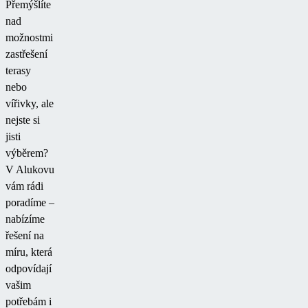
Přemýšlíte
nad
možnostmi
zastřešení
terasy
nebo
vířivky, ale
nejste si
jisti
výběrem?
V Alukovu
vám rádi
poradíme –
nabízíme
řešení na
míru, která
odpovídají
vašim
potřebám i