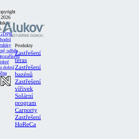
opyright
 2026
lukov
s.
GDPR
hodní
mínky
Produkty
tný odběr
Zastřešení
trozařízení
teras
dobré
Zastřešení
o dobrá
ěna
bazénů
Zastřešení
vířivek
Solární
program
Carporty
Zastřešení
HoReCa