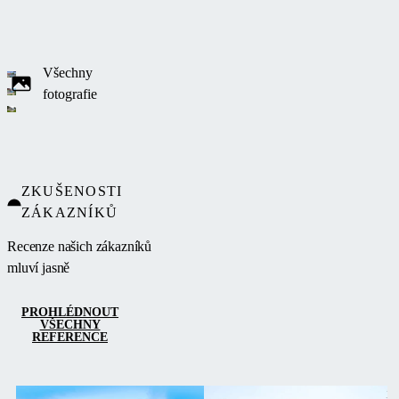
funkčností,
poskytuje
prostorný
interiér pro
Všechny
pohodlný
fotografie
pohyb a díky
průhledným
stěnám z
kompaktního
ZKUŠENOSTI
polykarbonátu
ZÁKAZNÍKŮ
harmonicky
splývá s
Recenze našich zákazníků
okolní
mluví jasně
přírodou.
PROHLÉDNOUT
VŠECHNY
REFERENCE