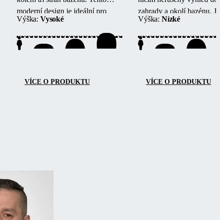
moderní design je ideální pro
zahrady a okolí bazénu.
J
Výška:
Vysoké
Výška:
Nízké
bazény umístěné vedle budov
jednokolejnicový systém z
nebo stěn.
bezbariérový přístup ze tří 
snadnou údržbu a lehkou
manipulaci.
VÍCE O PRODUKTU
VÍCE O PRODUKTU