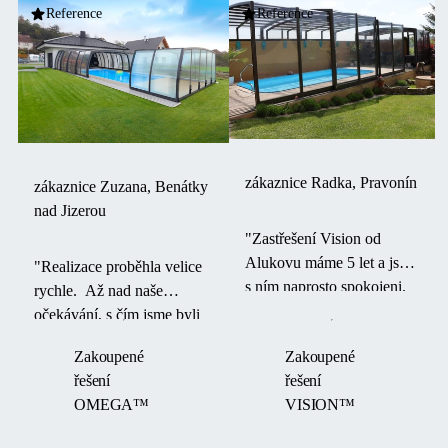
Reference
Reference
zákaznice Radka, Pravonín
zákaznice Zuzana, Benátky
nad Jizerou
"Zastřešení Vision od
Alukovu máme 5 let a jsme
"Realizace proběhla velice
s ním naprosto spokojeni.
rychle. Až nad naše
Je úžasné, že bazén a
očekávání, s čím jsme byli
prostor okolo bazénu
velice spokojení, protože ta
Zakoupené
Zakoupené
můžeme využívat
realizace byla těsně před
řešení
řešení
celoročně."
létem. "
OMEGA™
VISION™