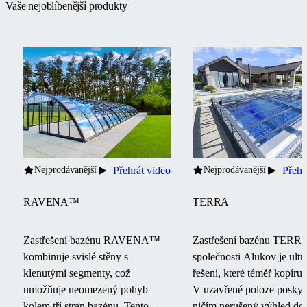
Vaše nejoblíbenější produkty
Nejprodávanější
Přehrát video
Nejprodávanější
Přehr
RAVENA™
TERRA
Zastřešení bazénu RAVENA™
Zastřešení bazénu TER
kombinuje svislé stěny s
společnosti Alukov je ultr
klenutými segmenty, což
řešení, které téměř kopíruj
umožňuje neomezený pohyb
V uzavřené poloze poskyt
kolem tří stran bazénu.
Tento
ničím nerušený výhled do