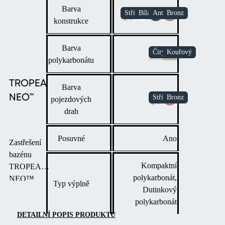
Barva
konstrukce
Barva
polykarbonátu
TROPEA
Barva
NEO™
pojezdových
drah
Posuvné
Ano
Zastřešení
bazénu
Kompaktní
TROPEA
polykarbonát,
NEO™
Typ výplně
Dutinkový
kombinuje
polykarbonát
elegantní
design s
DETAILNÍ POPIS PRODUKTU