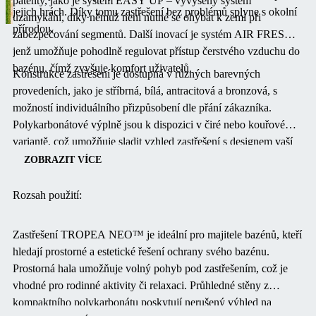
patenty, jako je systém EASY UP – vyvýšený systém
jejich hrách.
Díky tomu zastřešení bez problémů splyne s okolní
uzamykání, díky němuž není nutné se ohýbat k zemi při
přírodou.
zabezpečování segmentů.
Další inovací je systém AIR FRESH,
jenž umožňuje pohodlně regulovat přístup čerstvého vzduchu do
bazénu, čímž zvyšuje komfort uživatelů.
Konstrukce zastřešení je dostupná v různých barevných
provedeních, jako je stříbrná, bílá, antracitová a bronzová, s
možností individuálního přizpůsobení dle přání zákazníka.
Polykarbonátové výplně jsou k dispozici v čiré nebo kouřové
variantě, což umožňuje sladit vzhled zastřešení s designem vaší
zahrady.
ZOBRAZIT VÍCE
Rozsah použití:
Zastřešení TROPEA NEO™ je ideální pro majitele bazénů, kteří
hledají prostorné a estetické řešení ochrany svého bazénu.
Prostorná hala umožňuje volný pohyb pod zastřešením, což je
vhodné pro rodinné aktivity či relaxaci.
Průhledné stěny z
kompaktního polykarbonátu poskytují nerušený výhled na