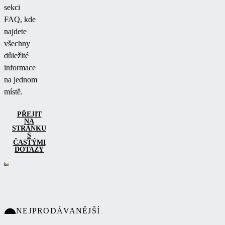
sekci
FAQ, kde
najdete
všechny
důležité
informace
na jednom
místě.
PŘEJIT
NA
STRÁNKU
S
ČASTÝMI
DOTAZY
NEJPRODÁVANĚJŠÍ