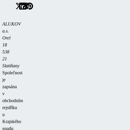
ALUKOV
a.s.
Orel
18
538
21
Slatiňany
Společnost
je
zapsána
v
obchodním
rejstříku
u
Krajského
soudu