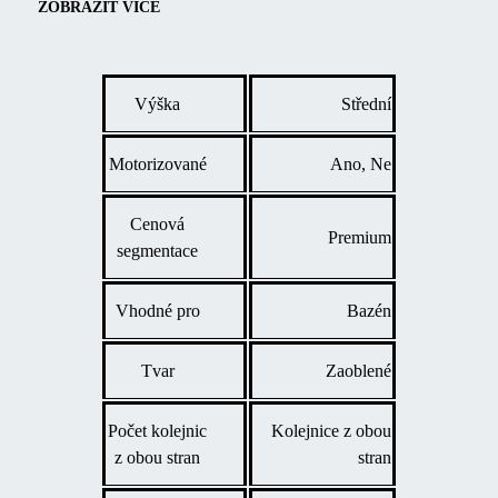
zahradu a umožňují dohled nad dětmi při jejich hrách.
Inovativní
ZOBRAZIT VÍCE
systémy EASY UP a AIR FRESH zajišťují snadnou manipulaci
a optimální ventilaci, čímž přispívají k příjemnému prostředí pro
plavání.
Výška
Střední
Motorizované
Ano, Ne
Cenová
Premium
segmentace
Vhodné pro
Bazén
Tvar
Zaoblené
Počet kolejnic
Kolejnice z obou
z obou stran
stran