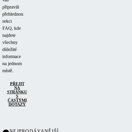
připravili
přehlednou
sekci
FAQ, kde
najdete
všechny
důležité
informace
na jednom
místě.
PŘEJIT
NA
STRÁNKU
S
ČASTÝMI
DOTAZY
NEJPRODÁVANĚJŠÍ