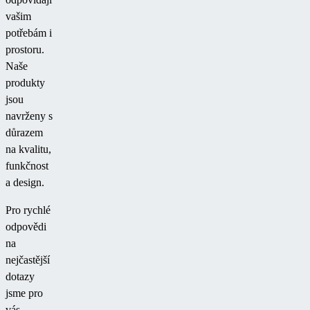
vašim
potřebám i
prostoru.
Naše
produkty
jsou
navrženy s
důrazem
na kvalitu,
funkčnost
a design.
Pro rychlé
odpovědi
na
nejčastější
dotazy
jsme pro
vás