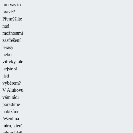
pro vás to
pravé?
Přemýšlíte
nad
možnostmi
zastřešení
terasy
nebo
vířivky, ale
nejste si
jisti
výběrem?
V Alukovu
vám rádi
poradíme –
nabízíme
řešení na
míru, která
odpovídají