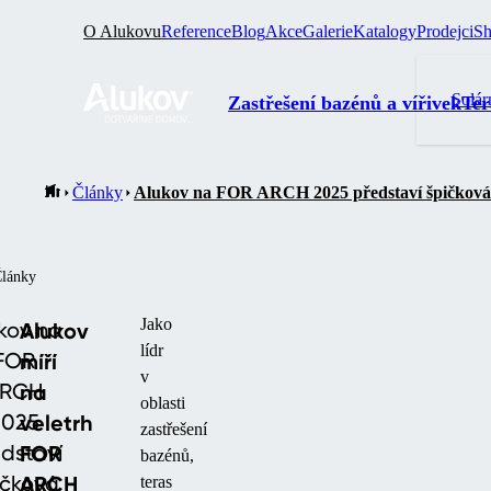
O Alukovu
Reference
Blog
Akce
Galerie
Katalogy
Prodejci
S
Solár
Zastřešení bazénů a vířivek
Ter
Články
Alukov na FOR ARCH 2025 představí špičková 
lánky
Jako
kov na
Alukov
lídr
FOR
míří
v
RCH
na
oblasti
2025
veletrh
zastřešení
dstaví
FOR
bazénů,
ičková
ARCH
teras