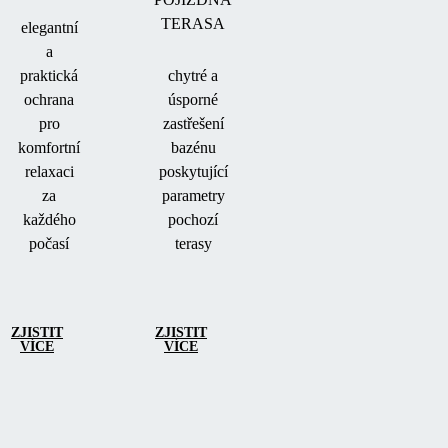
TERASA
elegantní
a
praktická
chytré a
ochrana
úsporné
pro
zastřešení
komfortní
bazénu
relaxaci
poskytující
za
parametry
každého
pochozí
počasí
terasy
ZJISTIT
ZJISTIT
VÍCE
VÍCE