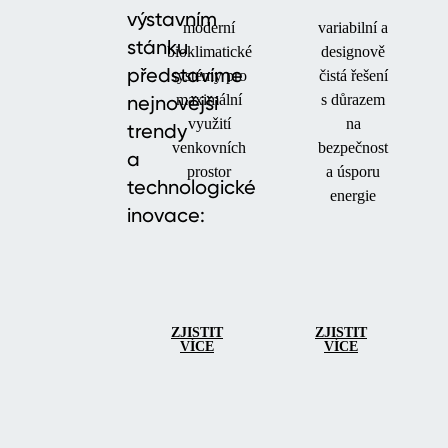
výstavním
moderní
variabilní a
stánku
bioklimatické
designově
představíme
systémy pro
čistá řešení
nejnovější
maximální
s důrazem
využití
na
trendy
venkovních
bezpečnost
a
prostor
a úsporu
technologické
energie
inovace:
ZJISTIT
ZJISTIT
VÍCE
VÍCE