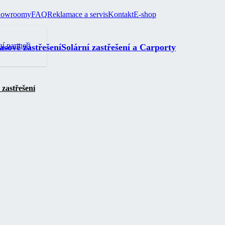
howroomy
FAQ
Reklamace a servis
Kontakt
E-shop
ní partneři
asové zastřešení
Solární zastřešení a Carporty
zastřešení