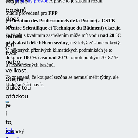
Majitelé
celý
chráněný prostor
. A právě to je zásadní rozdíl.
bazénů
Studie provedená pro
FPP
dnes
(Fédération des Professionnels de la Piscine)
a
CSTB
už
(Centre Scientifique et Technique du Bâtiment)
ukazuje,
neřeší
že bazén s kvalitním zastřešením může mít vodu
nad 20 °C
až dvakrát déle během sezóny
, než když zůstane odkrytý.
jen
V některých příznivých klimatických podmínkách je to
tvar
dokonce
100 % času nad 20 °C
oproti pouhým 70–87 %
nebo
u nezastřešených bazénů.
velikost.
To znamená, že koupací sezóna se nemusí měřit týdny, ale
Stejně
klidně měsíci navíc.
důležitou
otázkou
je
i
to,
jak
Praktický