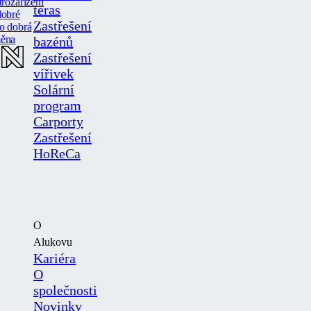
trozařízení
teras
dobré
Zastřešení
o dobrá
ěna
bazénů
Zastřešení
vířivek
Solární
program
Carporty
Zastřešení
HoReCa
O
Alukovu
Kariéra
O
společnosti
Novinky