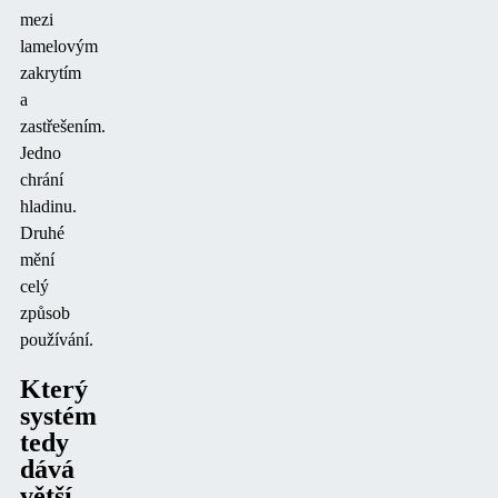
mezi
lamelovým
zakrytím
a
zastřešením.
Jedno
chrání
hladinu.
Druhé
mění
celý
způsob
používání.
Který
systém
tedy
dává
větší