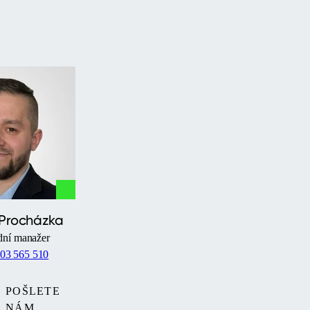
 Procházka
ní manažer
03 565 510
POŠLETE
NÁM