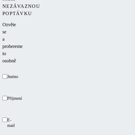
NEZÁVAZNOU
POPTÁVKU
Ozvěte
se
a
probereme
to
osobně
Jméno
Příjmení
E-
mail