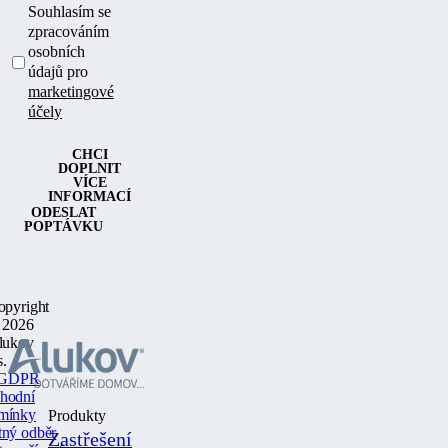
Souhlasím se
zpracováním
osobních
údajů pro
marketingové
účely
CHCI
DOPLNIT
VÍCE
INFORMACÍ
ODESLAT
POPTÁVKU
opyright
 2026
lukov
s.
GDPR
hodní
mínky
Produkty
tný odběr
Zastřešení