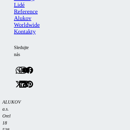
Lidé
Reference
Alukov
Worldwide
Kontakty
Sledujte
nás
ALUKOV
a.s.
Orel
18
538