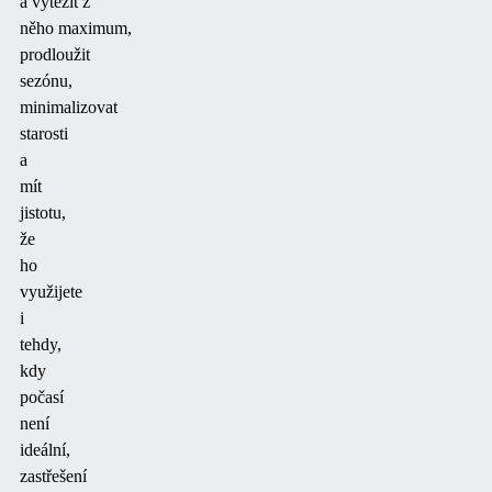
a vytěžit z
něho
maximum,
prodloužit
sezónu,
minimalizovat
starosti
a
mít
jistotu,
že
ho
využijete
i
tehdy,
kdy
počasí
není
ideální,
zastřešení