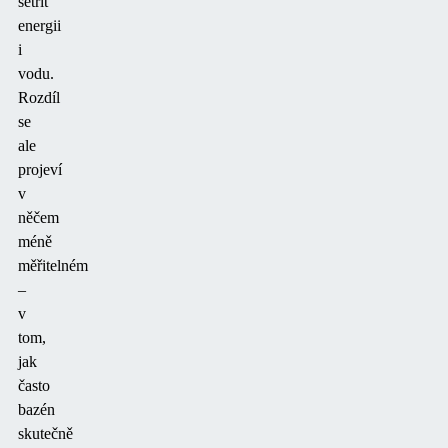
šetřit
energii
i
vodu.
Rozdíl
se
ale
projeví
v
něčem
méně
měřitelném
–
v
tom,
jak
často
bazén
skutečně