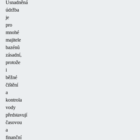
Usnadněná
údržba
je
pro
mnohé
majitele
bazénů
zásadní,
protože
i
běžné
čištění
a
kontrola
vody
představují
časovou
a
finanční