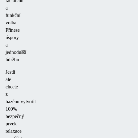
racionální
a
funkční
volba.
Přinese
úspory
a
jednodušší
údržbu.
Jestli
ale
chcete
z
bazénu
vytvořit
100%
bezpečný
prvek
relaxace