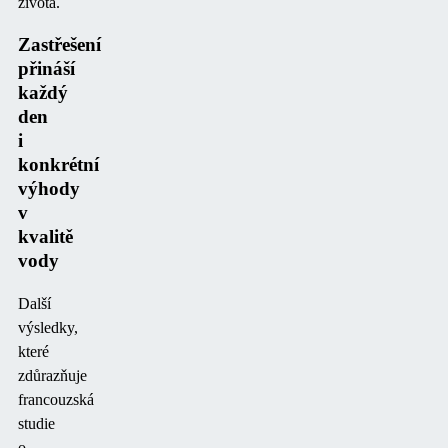
života
.
Zastřešení
přináší
každý
den
i
konkrétní
výhody
v
kvalitě
vody
Další
výsledky,
které
zdůrazňuje
francouzská
studie
o