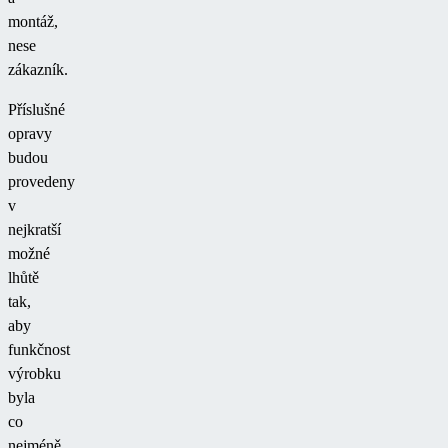
montáž,
nese
zákazník.
Příslušné
opravy
budou
provedeny
v
nejkratší
možné
lhůtě
tak,
aby
funkčnost
výrobku
byla
co
nejméně