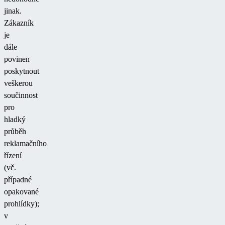
jinak.
Zákazník
je
dále
povinen
poskytnout
veškerou
součinnost
pro
hladký
průběh
reklamačního
řízení
(vč.
případné
opakované
prohlídky);
v