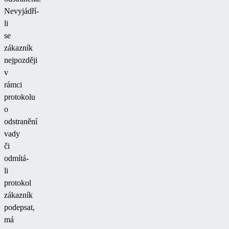
Nevyjádří-
li
se
zákazník
nejpozději
v
rámci
protokolu
o
odstranění
vady
či
odmítá-
li
protokol
zákazník
podepsat,
má