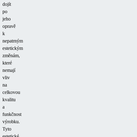
dojít
po
jeho
opravě
k
nepatrným
estetickým
změnám,
které
nemají
vliv
na
celkovou
kvalitu
a
funkčnost
výrobku.
Tyto
estetické