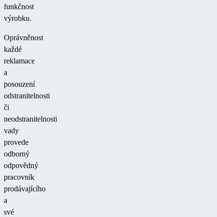
funkčnost
výrobku.
Oprávněnost
každé
reklamace
a
posouzení
odstranitelnosti
či
neodstranitelnosti
vady
provede
odborný
odpovědný
pracovník
prodávajícího
a
své