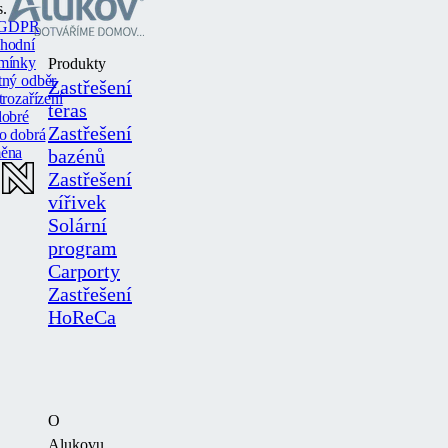
s.
GDPR
hodní
mínky
Produkty
tný odběr
Zastřešení
trozařízení
teras
dobré
Zastřešení
o dobrá
ěna
bazénů
Zastřešení
vířivek
Solární
program
Carporty
Zastřešení
HoReCa
O
Alukovu