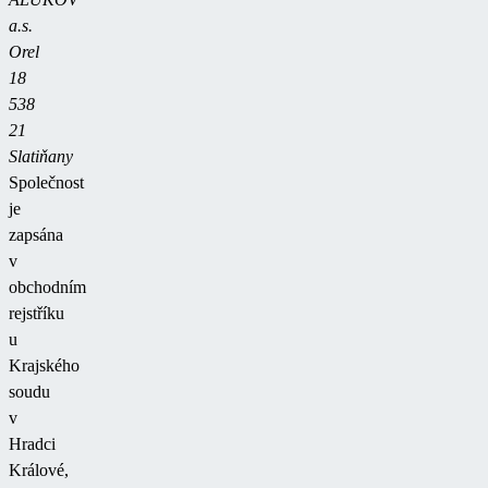
a.s.
Orel
18
538
21
Slatiňany
Společnost
je
zapsána
v
obchodním
rejstříku
u
Krajského
soudu
v
Hradci
Králové,