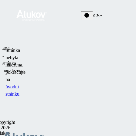
CS
404
Stránka
-
nebyla
stránka
nalezena,
nenalezena
pokračujte
na
úvodní
stránku
.
opyright
 2026
lukov