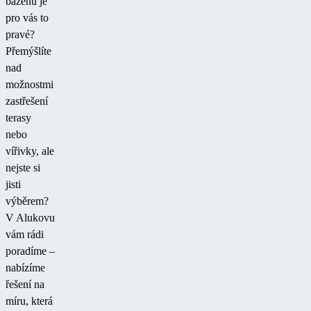
bazénu je
pro vás to
pravé?
Přemýšlíte
nad
možnostmi
zastřešení
terasy
nebo
vířivky, ale
nejste si
jisti
výběrem?
V Alukovu
vám rádi
poradíme –
nabízíme
řešení na
míru, která