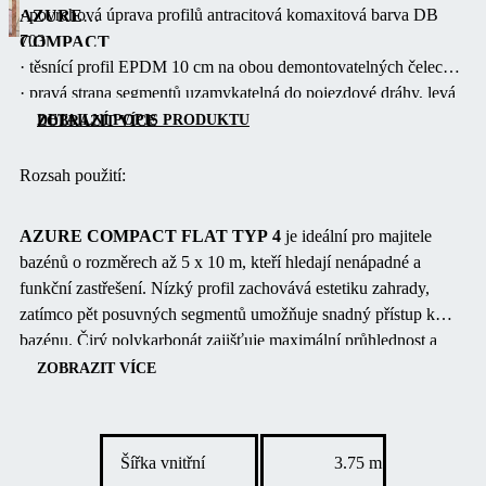
· povrchová úprava profilů antracitová komaxitová barva DB
AZURE
703
COMPACT
· těsnící profil EPDM 10 cm na obou demontovatelných čelech
FLAT TYP 4
· pravá strana segmentů uzamykatelná do pojezdové dráhy, levá
je
poloautomatická aretace AZURE
nízkoprofilové
DETAILNÍ POPIS PRODUKTU
ZOBRAZIT VÍCE
· plochá, pochozí pojezdová dráha AZURE 14 mm s
řešení s
oboustranným posunem, přírodní elox
výškou 1,00
Rozsah použití:
· délka pojezdové dráhy 10,27 m, včetně prodloužení o 2,65 m
m, které
· boční vstup ve velkém segmentu zamykací, volitelně vlevo
elegantně
AZURE COMPACT FLAT TYP 4
je ideální pro majitele
nebo vpravo
chrání váš
bazénů o rozměrech až 5 x 10 m, kteří hledají nenápadné a
bazén.
S pěti
funkční zastřešení.
Nízký profil zachovává estetiku zahrady,
posuvnými
zatímco pět posuvných segmentů umožňuje snadný přístup k
segmenty a
bazénu.
Čirý polykarbonát zajišťuje maximální průhlednost a
výplní z
ochranu před nečistotami, což prodlužuje koupací sezónu.
ZOBRAZIT VÍCE
čirého
kompaktního
polykarbonátu
o tloušťce 3
Šířka vnitřní
3.75 m
mm poskytuje