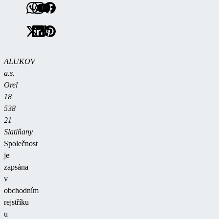
ALUKOV
a.s.
Orel
18
538
21
Slatiňany
Společnost
je
zapsána
v
obchodním
rejstříku
u