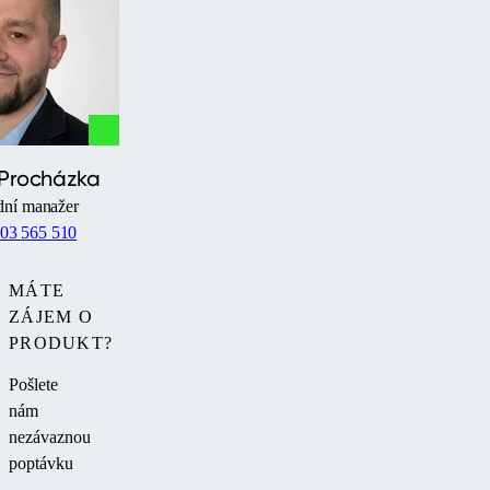
 Procházka
ní manažer
03 565 510
MÁTE
ZÁJEM O
PRODUKT?
Pošlete
nám
nezávaznou
poptávku