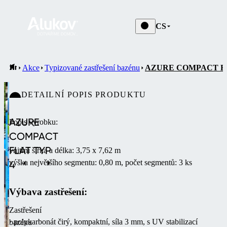
CS
Akce
Typizované zastřešení bazénu
AZURE COMPACT FL
DETAILNÍ POPIS PRODUKTU
AZURE
Popis výrobku:
COMPACT
FLAT TYP
vnitřní šířka a délka: 3,75 x 7,62 m
výška největšího segmentu: 0,80 m, počet segmentů: 3 ks
4
Výbava zastřešení:
Zastřešení
· polykarbonát čirý, kompaktní, síla 3 mm, s UV stabilizací
bazénu