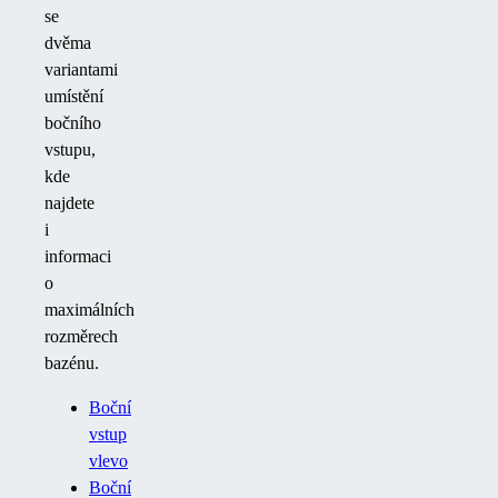
se
dvěma
variantami
umístění
bočního
vstupu,
kde
najdete
i
informaci
o
maximálních
rozměrech
bazénu.
Boční
vstup
vlevo
Boční