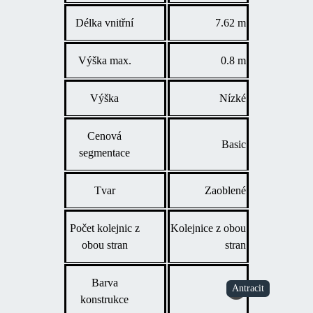
moderní
Délka vnitřní
7.62 m
vzhled a
odolnost.
Výška max.
0.8 m
Výška
Nízké
Cenová
Basic
segmentace
Tvar
Zaoblené
Počet kolejnic z
Kolejnice z obou
obou stran
stran
Barva
konstrukce