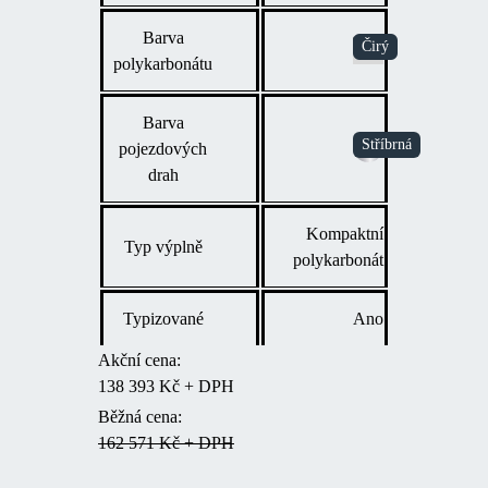
Barva
polykarbonátu
Barva
pojezdových
drah
Kompaktní
Typ výplně
polykarbonát
Typizované
Ano
Akční cena:
138 393 Kč + DPH
Běžná cena:
162 571 Kč + DPH