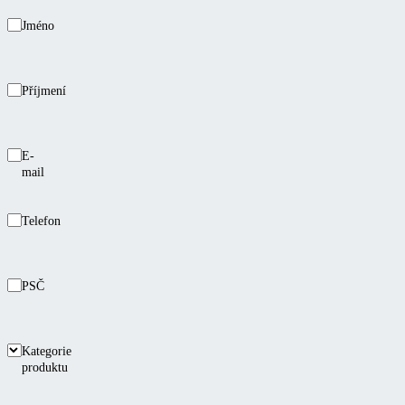
Jméno
Příjmení
E-
mail
Telefon
PSČ
Kategorie
produktu