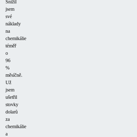
Snížil
jsem
své
náklady
na
chemikálie
téměř
o
96
%
měsíčně.
Už
jsem
ušetřil
stovky
dolarů
za
chemikálie
a