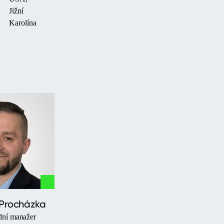
Jižní
Karolína
 Procházka
ní manažer