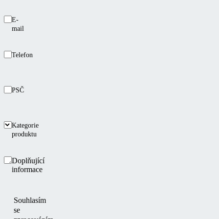
E-
mail
Telefon
PSČ
Kategorie
produktu
Doplňující
informace
Souhlasím
se