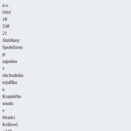
a.s.
Orel
18
538
21
Slatiňany
Společnost
je
zapsána
v
obchodním
rejstříku
u
Krajského
soudu
v
Hradci
Králové,