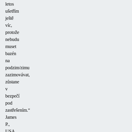
letos
ušetřím
ještě
víc,
protože
nebudu
muset
bazén
na
podzim/zimu
zazimovávat,
zůstane
v
bezpečí
pod
zastřešením.“
James
P.,
USA,