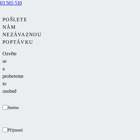
03 565 510
POŠLETE
NÁM
NEZÁVAZNOU
POPTÁVKU
Ozvěte
se
a
probereme
to
osobně
Jméno
Příjmení