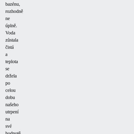
bazénu,
rozhodně
ne
úplně.
Voda
zůstala
čistá
a
teplota
se
držela
po
celou
dobu
našeho
utrpení
na
své
hodnotě.