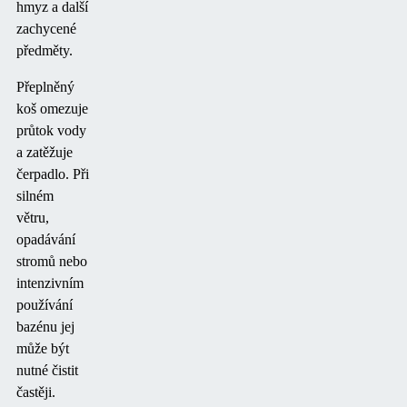
hmyz a další
zachycené
předměty.
Přeplněný
koš omezuje
průtok vody
a zatěžuje
čerpadlo. Při
silném
větru,
opadávání
stromů nebo
intenzivním
používání
bazénu jej
může být
nutné čistit
častěji.