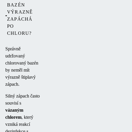
BAZÉN
VÝRAZNĚ
ZAPÁCHÁ
PO
CHLORU?
Správně
udržovaný
chlorovaný bazén
by neměl mít
výrazně štiplavý
zápach.
Silný zápach často
souvisí s
vázaným
chlorem
, který
vzniká reakcí
dezinfekce s