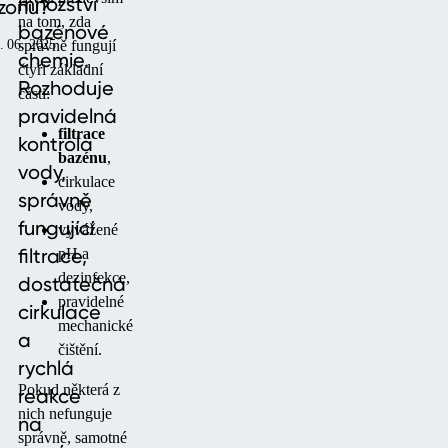
množství
zonu?
na tom, zda
bazénové
správně fungují
. 06. 2025
chemie.
čtyři základní
Rozhoduje
části:
pravidelná
filtrace
kontrola
bazénu
,
vody,
cirkulace
správně
vody,
fungující
vyvážené
filtrace,
pH a
dezinfekce,
dostatečná
pravidelné
cirkulace
mechanické
a
čištění.
rychlá
Pokud některá z
reakce
nich nefunguje
na
správně, samotné