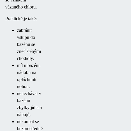
vázaného chloru.
Praktické je také:
zabránit
vstupu do
bazénu se
znečištěnými
chodidly,
mít u bazénu
nádobu na
opláchnutí
nohou,
nenechávat v
bazénu
zbytky jídla a
nápojů,
nekoupat se
bezprostředně