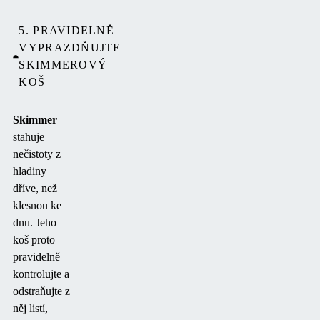
5. PRAVIDELNĚ
VYPRAZDŇUJTE
SKIMMEROVÝ
KOŠ
Skimmer
stahuje
nečistoty z
hladiny
dříve, než
klesnou ke
dnu. Jeho
koš proto
pravidelně
kontrolujte a
odstraňujte z
něj listí,