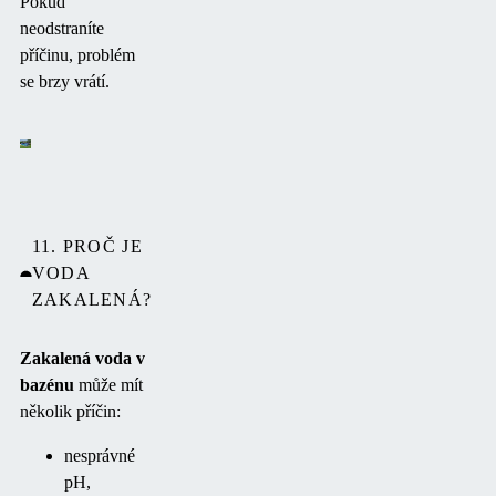
Pokud
neodstraníte
příčinu, problém
se brzy vrátí.
11. PROČ JE
VODA
ZAKALENÁ?
Zakalená voda v
bazénu
může mít
několik příčin:
nesprávné
pH,