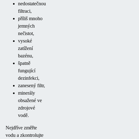
nedostatečnou
filtraci,
příliš mnoho
jemných
nečistot,
vysoké
zatížení
bazénu,
špatně
fungující
dezinfekci,
zanesený filtr,
minerály
obsažené ve
zdrojové
vodě.
Nejdříve změřte
vodu a zkontrolujte