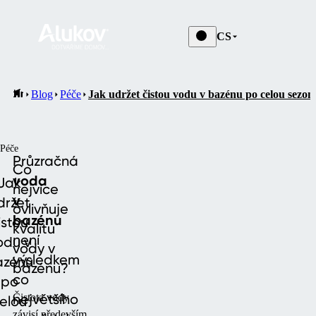
CS
Blog
Péče
Jak udržet čistou vodu v bazénu po celou sezon
Péče
Průzračná
Co
voda
Jak
nejvíce
v
držet
ovlivňuje
bazénu
istou
kvalitu
není
odu v
vody v
výsledkem
azénu
bazénu?
co
po
největšího
Čistota vody
elou
závisí především