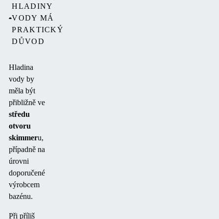
HLADINY
VODY MÁ
PRAKTICKÝ
DŮVOD
Hladina
vody by
měla být
přibližně ve
středu
otvoru
skimmer
u,
případně na
úrovni
doporučené
výrobcem
bazénu.
Při příliš