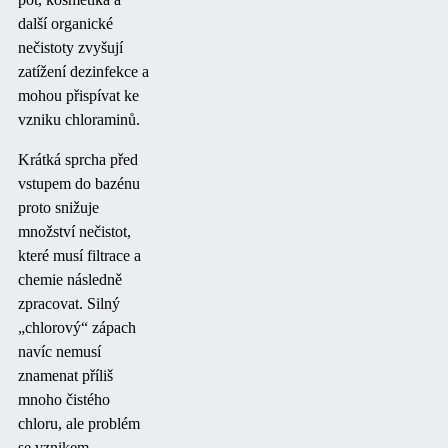
další organické
nečistoty zvyšují
zatížení dezinfekce a
mohou přispívat ke
vzniku chloraminů.
Krátká sprcha před
vstupem do bazénu
proto snižuje
množství nečistot,
které musí filtrace a
chemie následně
zpracovat. Silný
„chlorový“ zápach
navíc nemusí
znamenat příliš
mnoho čistého
chloru, ale problém
se vznikem