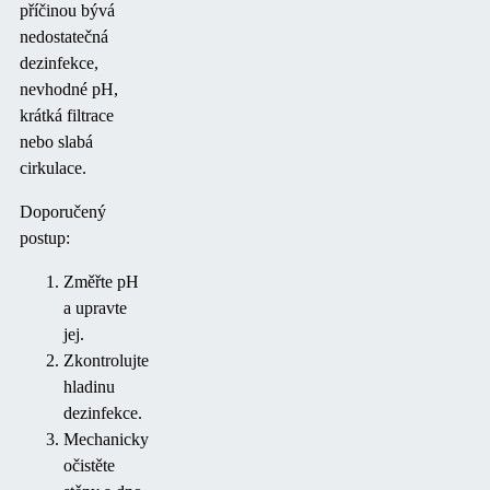
příčinou bývá
nedostatečná
dezinfekce,
nevhodné pH,
krátká filtrace
nebo slabá
cirkulace.
Doporučený
postup:
Změřte pH
a upravte
jej.
Zkontrolujte
hladinu
dezinfekce.
Mechanicky
očistěte