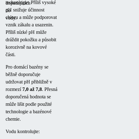
technologie. Příliš vysoké
dopadajících
pH snižuje účinnost
do
chloru a může podporovat
vody.
vznik zákalu a usazenin.
Příliš nízké pH může
dráždit pokožku a působit
korozivně na kovové
části.
Pro domácí bazény se
běžně doporučuje
udržovat pH přibližně v
rozmezí
7,0 až 7,8
. Přesná
doporučená hodnota se
může lišit podle použité
technologie a bazénové
chemie.
Vodu kontrolujte: