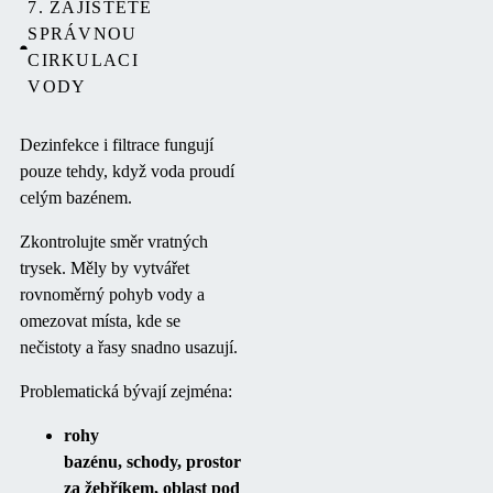
7. ZAJISTĚTE
SPRÁVNOU
CIRKULACI
VODY
Dezinfekce i filtrace fungují
pouze tehdy, když voda proudí
celým bazénem.
Zkontrolujte směr vratných
trysek. Měly by vytvářet
rovnoměrný pohyb vody a
omezovat místa, kde se
nečistoty a řasy snadno usazují.
Problematická bývají zejména:
rohy
bazénu, schody, prostor
za žebříkem, oblast pod