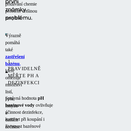
první
přidávání chemie
známky
problém většinou
problému.
nevyřeší.
Výrazně
pomáhá
také
zastřešení
1.
bazénu
,
PRAVIDELNĚ
které
MĚŘTE PH A
omezuje
DEZINFEKCI
množství
listí,
Správná hodnota
pH
pylu,
bazénové vody
ovlivňuje
hmyzu
účinnost dezinfekce,
a
komfort při koupání i
dalších
životnost bazénové
nečistot