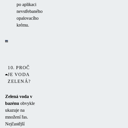
po aplikaci
nevstřebaného
opalovacího
krému.
10. PROČ
JE VODA
ZELENÁ?
Zelená voda v
bazénu
obvykle
ukazuje na
množení řas.
Nejčastější