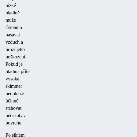
nízké
hladině
může
čerpadlo
nasávat
vzduch a
hrozí jeho
poškození.
Pokud je
hladina příliš
vysoká,
skimmer
nedokáže
účinně
stahovat
nečistoty z
povrchu.
Po silném