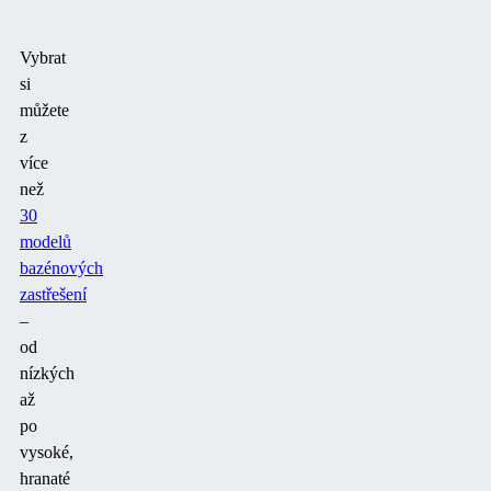
Vybrat
si
můžete
z
více
než
30
modelů
bazénových
zastřešení
–
od
nízkých
až
po
vysoké,
hranaté