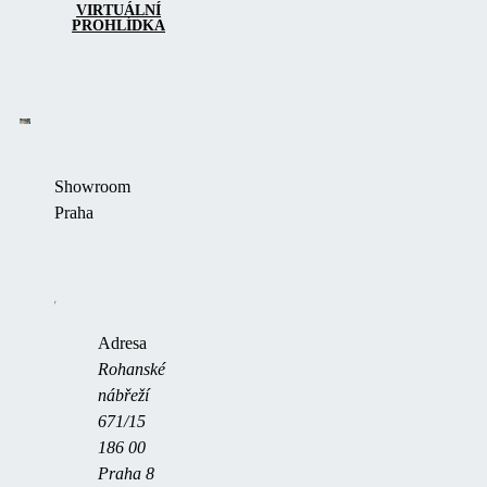
VIRTUÁLNÍ
PROHLÍDKA
Showroom
Praha
+420 603 565 510
ocpraha@alukov.cz
Adresa
Rohanské
nábřeží
671/15
186 00
Praha 8