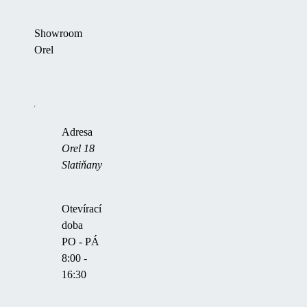
Showroom
Orel
+420 603 565 510
m.prochazka@alukov.cz
Adresa
Orel 18
Slatiňany
Otevírací
doba
PO - PÁ
8:00 -
16:30