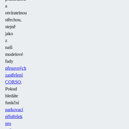
a
otvíratelnou
střechou,
stejně
jako
z
naší
modelové
řady
přesuvných
zastřešení
CORSO
.
Pokud
hledáte
funkční
parkovací
přístřešek
pro