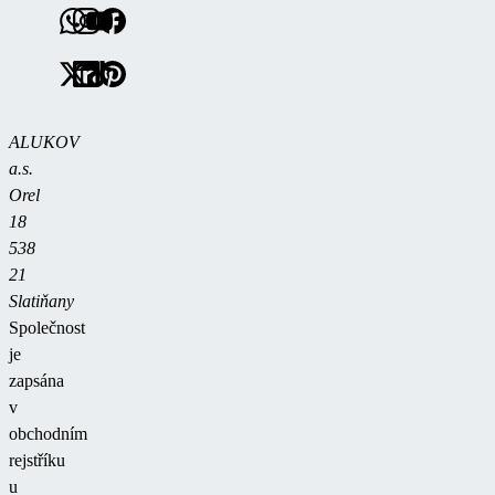
ALUKOV
a.s.
Orel
18
538
21
Slatiňany
Společnost
je
zapsána
v
obchodním
rejstříku
u