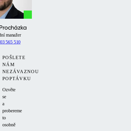
 Procházka
ní manažer
03 565 510
POŠLETE
NÁM
NEZÁVAZNOU
POPTÁVKU
Ozvěte
se
a
probereme
to
osobně