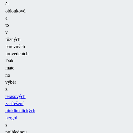
či
obloukové,
a
to
v
různých
barevných
provedeních.
Dále
máte
na
výběr
z
terasových
zastřešení
,
bioklimatických
pergol
s
průhlednou