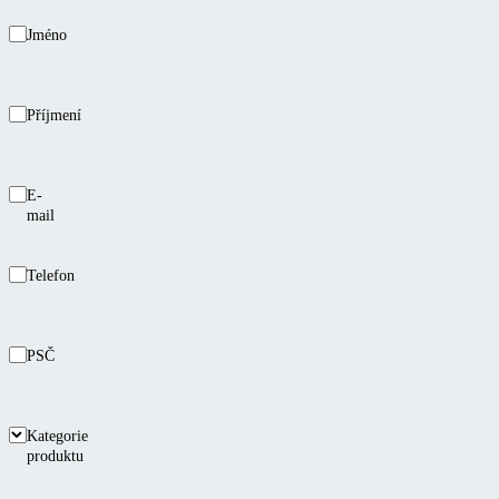
Jméno
Příjmení
E-
mail
Telefon
PSČ
Kategorie
produktu