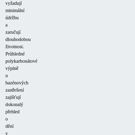
vyžadují
minimální
údržbu
a
zaručují
dlouhodobou
životnost.
Průhledné
polykarbonátové
výplně
u
bazénových
zastřešení
zajišťují
dokonalý
přehled
o
dění
v