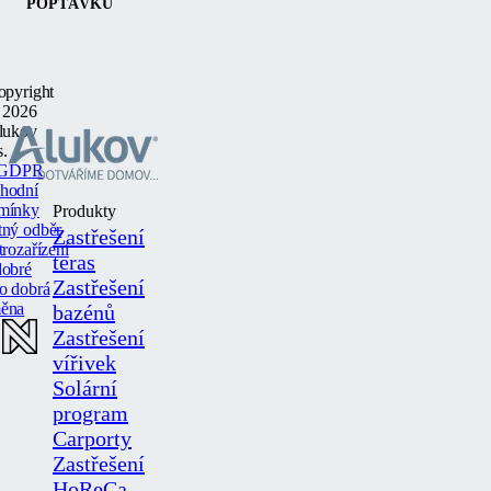
POPTÁVKU
opyright
 2026
lukov
s.
GDPR
hodní
mínky
Produkty
tný odběr
Zastřešení
trozařízení
teras
dobré
Zastřešení
o dobrá
ěna
bazénů
Zastřešení
vířivek
Solární
program
Carporty
Zastřešení
HoReCa