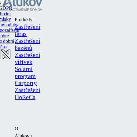
s.
GDPR
hodní
mínky
Produkty
tný odběr
Zastřešení
trozařízení
teras
dobré
Zastřešení
o dobrá
ěna
bazénů
Zastřešení
vířivek
Solární
program
Carporty
Zastřešení
HoReCa
O
Alukovu