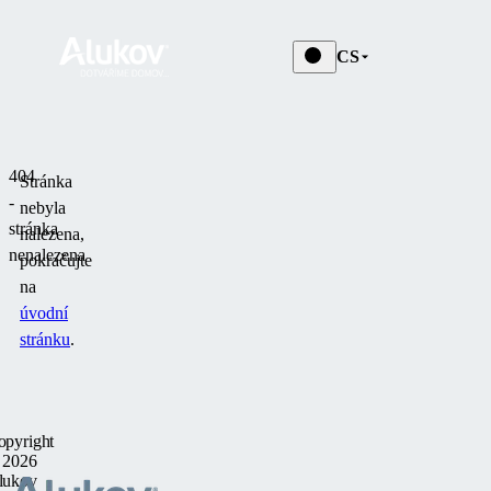
CS
404
Stránka
-
nebyla
stránka
nalezena,
nenalezena
pokračujte
na
úvodní
stránku
.
opyright
 2026
lukov