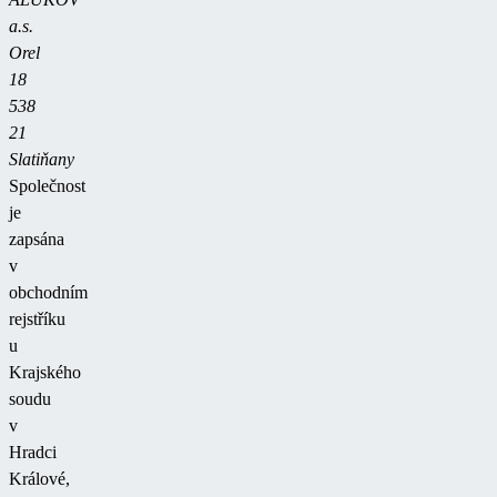
a.s.
Orel
18
538
21
Slatiňany
Společnost
je
zapsána
v
obchodním
rejstříku
u
Krajského
soudu
v
Hradci
Králové,