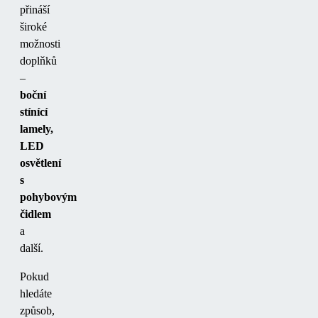
přináší
široké
možnosti
doplňků
–
boční
stínící
lamely,
LED
osvětlení
s
pohybovým
čidlem
a
další.
Pokud
hledáte
způsob,