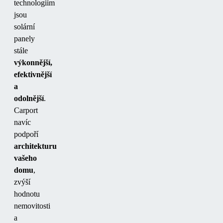
technologiím
jsou
solární
panely
stále
výkonnější,
efektivnější
a
odolnější
.
Carport
navíc
podpoří
architekturu
vašeho
domu
,
zvýší
hodnotu
nemovitosti
a