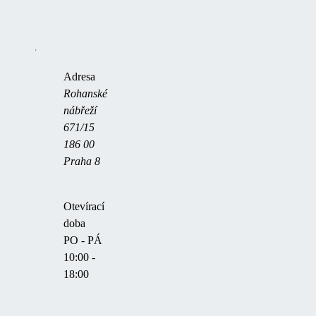
+420 734 391 529
ocpraha@alukov.cz
Adresa
Rohanské
nábřeží
671/15
186 00
Praha 8
Otevírací
doba
PO - PÁ
10:00 -
18:00