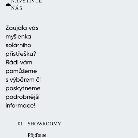
NAVŠTIVTE
NÁS
Zaujala vás
myšlenka
solárního
přístřešku?
Rádi vám
pomůžeme
s výběrem či
poskytneme
podrobnější
informace!
01
SHOWROOMY
Přijďte se