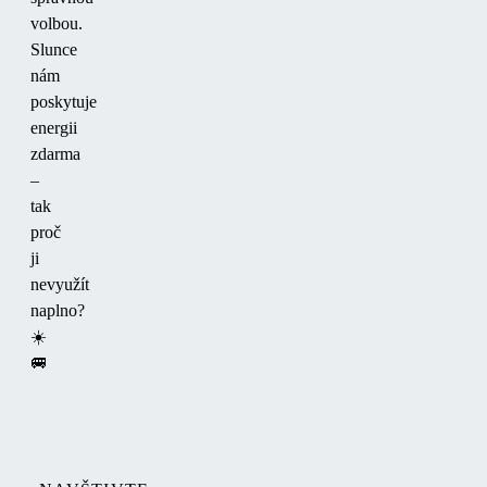
volbou.
Slunce
nám
poskytuje
energii
zdarma
–
tak
proč
ji
nevyužít
naplno?
☀️
🚐