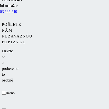
ní manažer
03 565 510
POŠLETE
NÁM
NEZÁVAZNOU
POPTÁVKU
Ozvěte
se
a
probereme
to
osobně
Jméno