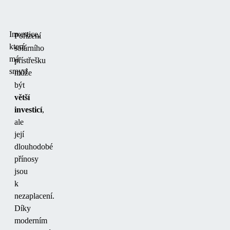
Investice,
Pořízení
která
solárního
má
přístřešku
smysl
může
být
větší
investicí
,
ale
její
dlouhodobé
přínosy
jsou
k
nezaplacení.
Díky
moderním