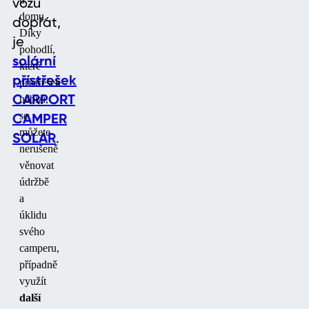
vozu
domu.
dopřát,
Díky
je
pohodlí,
solární
které
přístřešek
přístřešek
CARPORT
nabízí,
CAMPER
se
můžete
SOLAR
.
nerušeně
věnovat
údržbě
a
úklidu
svého
camperu,
případně
využít
další