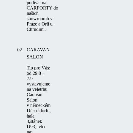
podívat na
CARPORTY do
našich
showroomů v
Praze a Orli u
Chrudimi.
02
CARAVAN
SALON
Tip pro Vás:
od 29.8 –
7.9
vystavujeme
na veletrhu
Caravan
Salon
v německém
Düsseldorfu,
hala
3,stánek
D93, více
na: