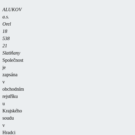
ALUKOV
a.s.
Orel
18
538
21
Slatiňany
Společnost
je
zapsána
v
obchodním
rejstříku
u
Krajského
soudu
v
Hradci