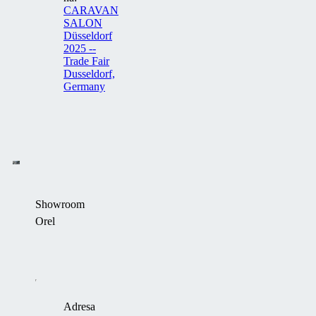
CARAVAN
SALON
Düsseldorf
2025 --
Trade Fair
Dusseldorf,
Germany
Showroom
Orel
+420 603 565 510
m.prochazka@alukov.cz
Adresa