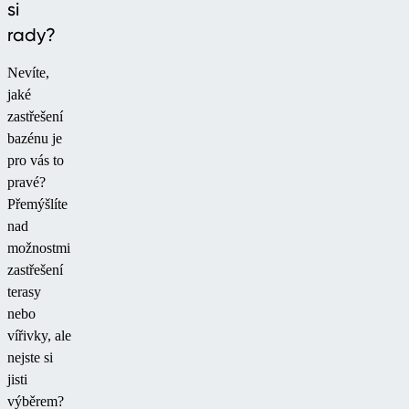
si
možností
dobíjení
rady?
elektrických
Nevíte,
zařízení
jaké
přímo ze
zastřešení
solární
bazénu je
energie.
pro vás to
pravé?
Přemýšlíte
nad
možnostmi
zastřešení
terasy
nebo
vířivky, ale
nejste si
jisti
výběrem?